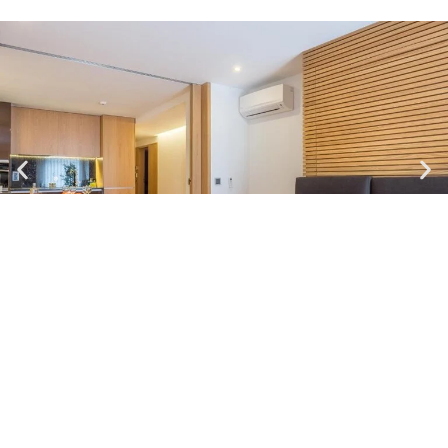
Almada Domus - 3.2
Apartamento| Máx.
4
Pers
2 camas dobles
Cocina y baño