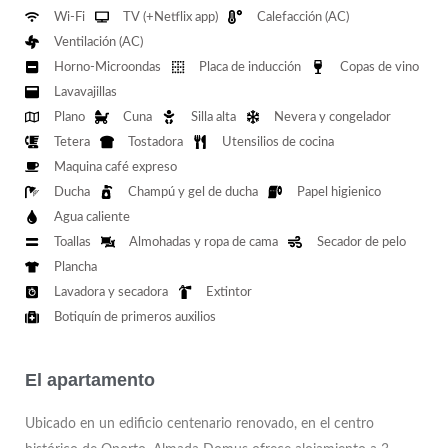
Wi-Fi
TV (+Netflix app)
Calefacción (AC)
Ventilación (AC)
Horno-Microondas
Placa de inducción
Copas de vino
Lavavajillas
Plano
Cuna
Silla alta
Nevera y congelador
Tetera
Tostadora
Utensilios de cocina
Maquina café expreso
Ducha
Champú y gel de ducha
Papel higienico
Agua caliente
Toallas
Almohadas y ropa de cama
Secador de pelo
Plancha
Lavadora y secadora
Extintor
Botiquín de primeros auxilios
El apartamento
Ubicado en un edificio centenario renovado, en el centro