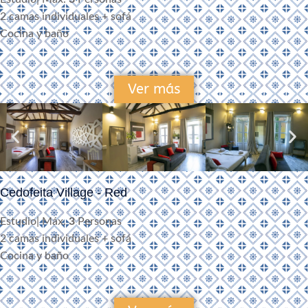
2 camas individuales + sofá
Cocina y baño
Ver más
Cedofeita Village - Red
Estudio| Máx.
3
Personas
2 camas individuales + sofá
Cocina y baño