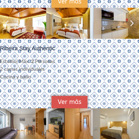
Ver más
Ribeira Stay Authentic
Estudio| Máx.
2
Personas
2 camas individuales
Cocina y baño
Ver más