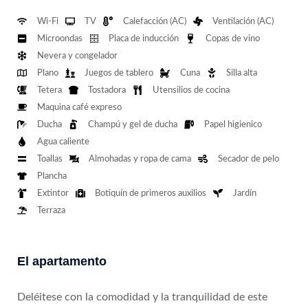
Wi-Fi
TV
Calefacción (AC)
Ventilación (AC)
Microondas
Placa de inducción
Copas de vino
Nevera y congelador
Plano
Juegos de tablero
Cuna
Silla alta
Tetera
Tostadora
Utensilios de cocina
Maquina café expreso
Ducha
Champú y gel de ducha
Papel higienico
Agua caliente
Toallas
Almohadas y ropa de cama
Secador de pelo
Plancha
Extintor
Botiquín de primeros auxilios
Jardín
Terraza
El apartamento
Deléitese con la comodidad y la tranquilidad de este