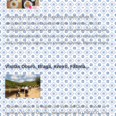
Necesita un servicio de traslado privado desde el
aeropuerto hasta el apartamento o viceversa. ¡No lo
complique! Contamos con un servicio personalizado que
le estará esperando, incluso si su vuelo se retrasa. Mucho
más cómodo y seguro, sin complicaciones. Reserve ahora.
Visitas Douro, Braga, Aveiro, Fátima...
¿Quiere conocer la Región del Valle del Duero, donde se
produce Vino de Oporto, patrimonio de la UNESCO, o las