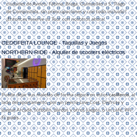
ciudades de Aveiro, Fátima, Braga, Guimarães o S. Tiago
de Compostela, sin preocupaciones y con todo incluido?
¡Entonces reserve su Tour con nosotros ahora!
CEDOFEITA LOUNGE - Taquillas y Juegos
NORTHERN RIDE - Alquiler de scooters eléctricos
Puede dejar sus maletas de forma segura en estos
casilleros
, al
lado del apartamento, por un precio Low Cost. Disfrute y
juegue Arcade, futbolín, dardos y otros juegos, o un café. Wi-
Fi gratis.