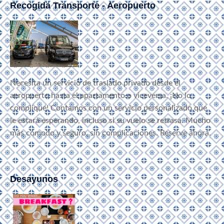
Recogida Transporte - Aeropuerto
Necesita un servicio de traslado privado desde el
aeropuerto hasta el apartamento o viceversa. ¡No lo
complique! Contamos con un servicio personalizado que
le estará esperando, incluso si su vuelo se retrasa. Mucho
más cómodo y seguro, sin complicaciones. Reserve ahora.
Desayunos