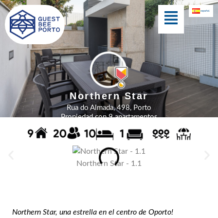
Ir
Menú
español
al
contenido
Cedofeita Village
Northern Star
Rua do Almada, 498, Porto
Propiedad con 9 apartamentos
Northern Star - 1.1
Northern Star, una estrella en el centro de Oporto!