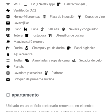
Wi-Fi
TV (+Netflix app)
Calefacción (AC)
Ventilación (AC)
Horno-Microondas
Placa de inducción
Copas de vino
Lavavajillas
Plano
Cuna
Silla alta
Nevera y congelador
Tetera
Tostadora
Utensilios de cocina
Maquina café expreso
Ducha
Champú y gel de ducha
Papel higienico
Agua caliente
Toallas
Almohadas y ropa de cama
Secador de pelo
Plancha
Lavadora y secadora
Extintor
Botiquín de primeros auxilios
El apartamento
Ubicado en un edificio centenario renovado, en el centro