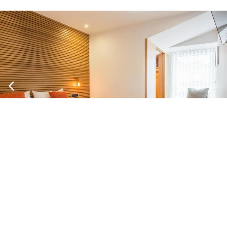
Almada Domus - 4.1
Apartamento| Máx.
4
Pers
2 camas dobles
Cocina y baño