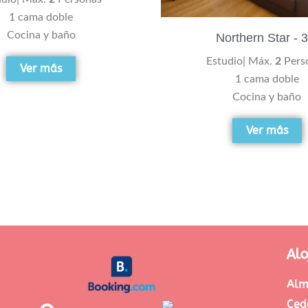
1 cama doble
Cocina y baño
Northern Star - 3
Estudio| Máx.
2
Pers
Ver más
1 cama doble
Cocina y baño
Ver más
Al
Alm
Ced