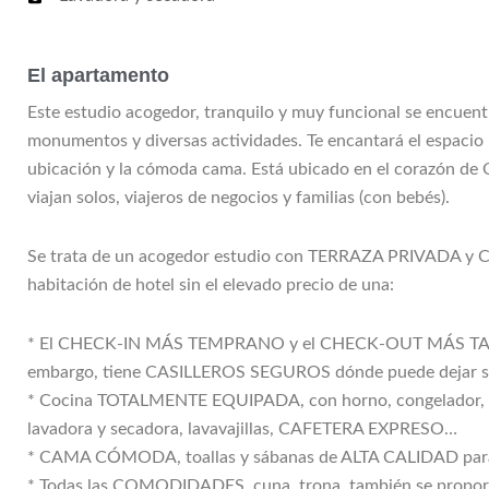
El apartamento
Este estudio acogedor, tranquilo y muy funcional se encuent
monumentos y diversas actividades. Te encantará el espacio 
ubicación y la cómoda cama. Está ubicado en el corazón de 
viajan solos, viajeros de negocios y familias (con bebés).
Se trata de un acogedor estudio con TERRAZA PRIVADA y C
habitación de hotel sin el elevado precio de una:
* El CHECK-IN MÁS TEMPRANO y el CHECK-OUT MÁS TARDE 
embargo, tiene CASILLEROS SEGUROS dónde puede dejar su
* Cocina TOTALMENTE EQUIPADA, con horno, congelador, hor
lavadora y secadora, lavavajillas, CAFETERA EXPRESO…
* CAMA CÓMODA, toallas y sábanas de ALTA CALIDAD para
* Todas las COMODIDADES, cuna, trona, también se proporc