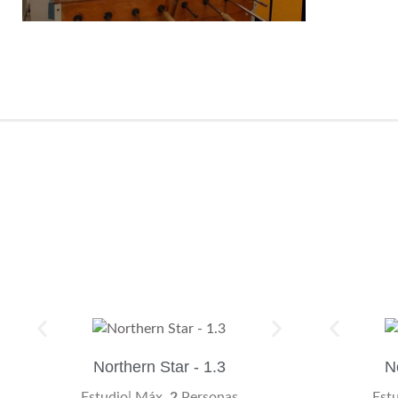
Northern Star - 1.3
N
Estudio| Máx.
2
Personas
Est