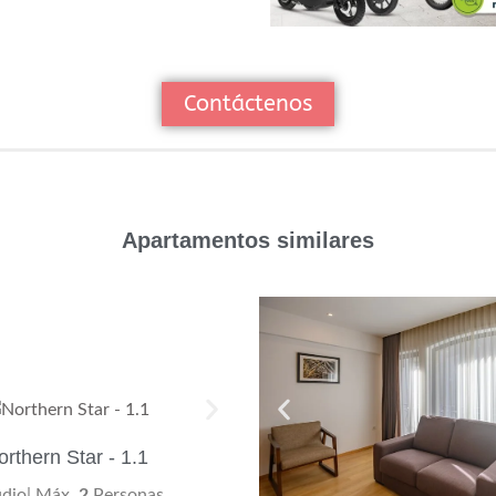
Contáctenos
Apartamentos similares
orthern Star - 1.1
udio| Máx.
2
Personas