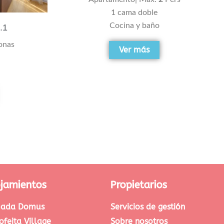
1 cama doble
Cocina y baño
.1
onas
Ver más
ojamientos
Propietarios
ada Domus
Servicios de gestión
ofeita Village
Sobre nosotros