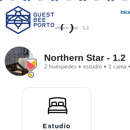
Ir
al
Inici
contenido
Northern Star - 1.2
2 huéspedes • estudio • 1 cama 
Estudio