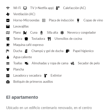
Wi-Fi
TV (+Netflix app)
Calefacción (AC)
Ventilación (AC)
Horno-Microondas
Placa de inducción
Copas de vino
Lavavajillas
Plano
Cuna
Silla alta
Nevera y congelador
Tetera
Tostadora
Utensilios de cocina
Maquina café expreso
Ducha
Champú y gel de ducha
Papel higienico
Agua caliente
Toallas
Almohadas y ropa de cama
Secador de pelo
Plancha
Lavadora y secadora
Extintor
Botiquín de primeros auxilios
El apartamento
Ubicado en un edificio centenario renovado, en el centro