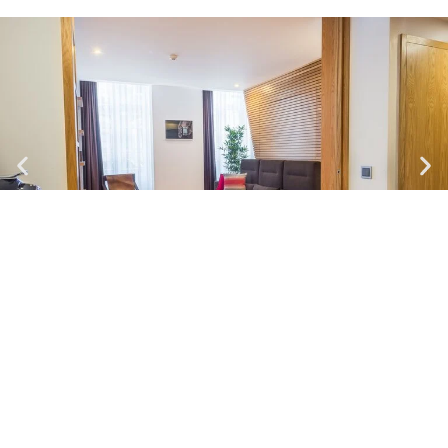
Almada Domus - 2.1
Apartamento| Máx.
4
Pers
2 camas dobles
Cocina y baño