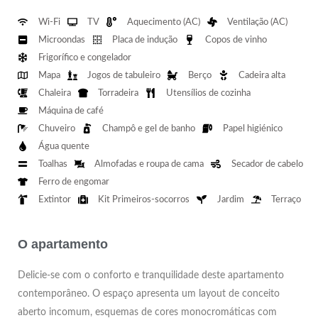
Wi-Fi
TV
Aquecimento (AC)
Ventilação (AC)
Microondas
Placa de indução
Copos de vinho
Frigorífico e congelador
Mapa
Jogos de tabuleiro
Berço
Cadeira alta
Chaleira
Torradeira
Utensílios de cozinha
Máquina de café
Chuveiro
Champô e gel de banho
Papel higiénico
Água quente
Toalhas
Almofadas e roupa de cama
Secador de cabelo
Ferro de engomar
Extintor
Kit Primeiros-socorros
Jardim
Terraço
O apartamento
Delicie-se com o conforto e tranquilidade deste apartamento
contemporâneo. O espaço apresenta um layout de conceito
aberto incomum, esquemas de cores monocromáticas com