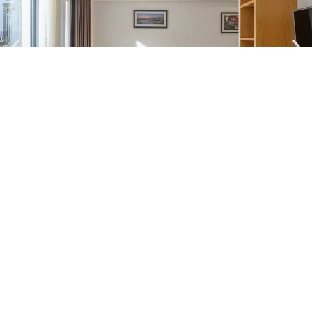
Northern Star - 2.0
Apartamento| Máx.
4
Pessoas
1 cama casal + 1 solteiro + sofá-cama
Cozinha e casa de banho
Ver mais