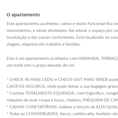
O apartamento
Este apartamento acolhedor, calmo e muito funcional fica lo
monumentos, e várias atividades. Vai adorar o espaço por c
localização e das camas confortáveis. Está localizado no c
viagem, viajantes em trabalho e famílias.
Este é um apartamento acolhedor com VARANDA, TERRAÇO
um hotel sem o preço elevado de um:
* CHECK-IN MAIS CEDO e CHECK-OUT MAIS TARDE podem ser
CACIFOS SEGUROS, onde pode deixar a sua bagagem gratu
* Cozinha TOTALMENTE EQUIPADA, com frigorífico, congelado
máquina de lavar roupa e louça, chaleira, MÁQUINA DE 
* CAMAS CONFORTÁVEIS, toalhas e lençóis de ALTA QUALI
* Todas as COMODIDADES, berço, cadeira alta, também são 