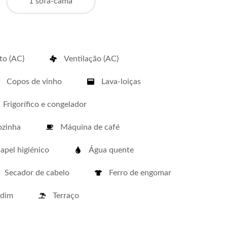
1 sofá-cama
o (AC)
Ventilação (AC)
Copos de vinho
Lava-loiças
Frigorífico e congelador
ozinha
Máquina de café
apel higiénico
Água quente
Secador de cabelo
Ferro de engomar
rdim
Terraço