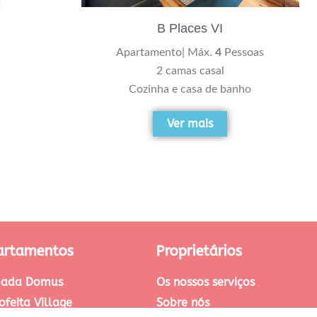
B Places VI
Apartamento| Máx.
4
Pessoas
2 camas casal
Cozinha e casa de banho
Ver mais
artamentos
Proprietários
ada Domus
Os nossos serviços
ofeita Village
Sobre nós