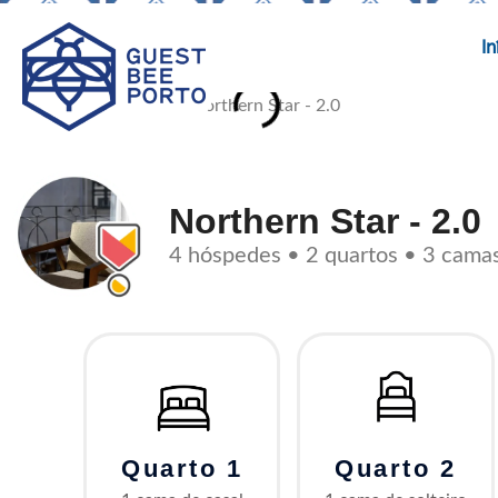
Skip
to
In
content
Northern Star - 2.0
4 hóspedes • 2 quartos • 3 cama
Quarto 1
Quarto 2