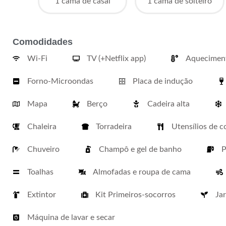
1 cama de casal
1 cama de solteiro
Comodidades
Wi-Fi
TV (+Netflix app)
Aqueciment
Forno-Microondas
Placa de indução
Mapa
Berço
Cadeira alta
Chaleira
Torradeira
Utensílios de c
Chuveiro
Champô e gel de banho
P
Toalhas
Almofadas e roupa de cama
Extintor
Kit Primeiros-socorros
Ja
Máquina de lavar e secar