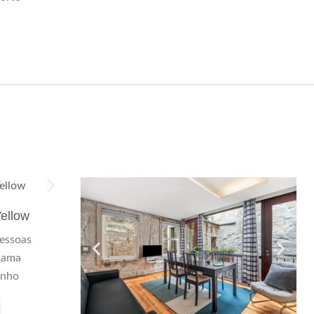
Yellow
essoas
cama
anho