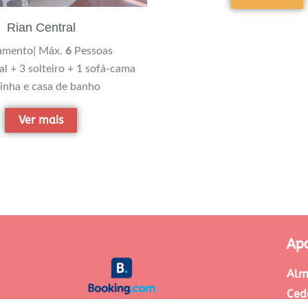
Rian Central
amento| Máx.
6
Pessoas
l + 3 solteiro + 1 sofá-cama
inha e casa de banho
Ver mais
Ap
Alm
Ced