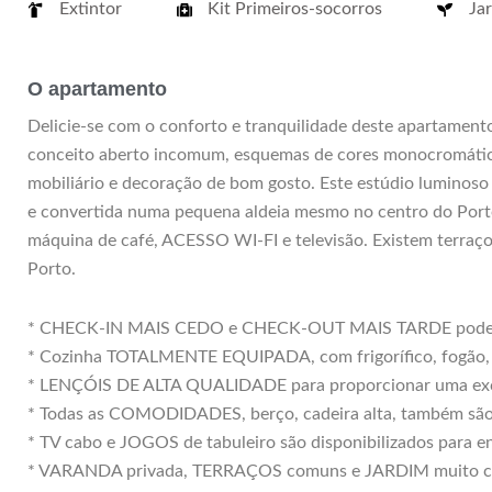
Extintor
Kit Primeiros-socorros
Ja
O apartamento
Delicie-se com o conforto e tranquilidade deste apartamen
conceito aberto incomum, esquemas de cores monocromática
mobiliário e decoração de bom gosto. Este estúdio luminoso
e convertida numa pequena aldeia mesmo no centro do Port
máquina de café, ACESSO WI-FI e televisão. Existem terraço
Porto.
* CHECK-IN MAIS CEDO e CHECK-OUT MAIS TARDE podem se
* Cozinha TOTALMENTE EQUIPADA, com frigorífico, fogão, m
* LENÇÓIS DE ALTA QUALIDADE para proporcionar uma exce
* Todas as COMODIDADES, berço, cadeira alta, também são 
* TV cabo e JOGOS de tabuleiro são disponibilizados para e
* VARANDA privada, TERRAÇOS comuns e JARDIM muito calm