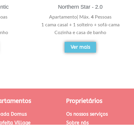
Northern Star - 2.0
ntic
Apartamento| Máx.
4
Pessoas
oas
1 cama casal + 1 solteiro + sofá-cama
Cozinha e casa de banho
anho
Ver mais
artamentos
Proprietários
ada Domus
Os nossos serviços
ofeita Village
Sobre nós
agaia Apartments
Contactos