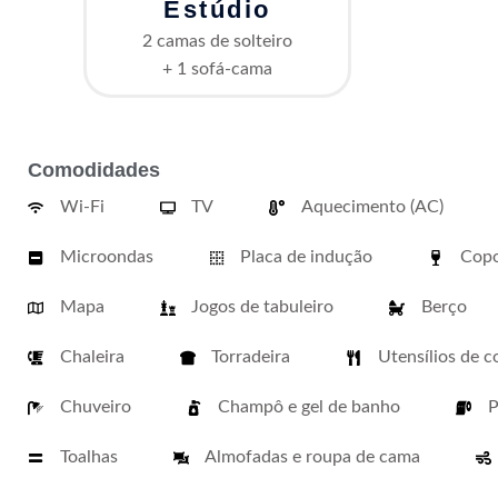
Estúdio
2 camas de solteiro
+ 1 sofá-cama
Comodidades
Wi-Fi
TV
Aquecimento (AC)
Microondas
Placa de indução
Copo
Mapa
Jogos de tabuleiro
Berço
Chaleira
Torradeira
Utensílios de c
Chuveiro
Champô e gel de banho
P
Toalhas
Almofadas e roupa de cama