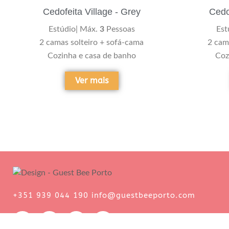
Cedofeita Village - Grey
Cedof
Estúdio| Máx.
3
Pessoas
Est
2 camas solteiro + sofá-cama
2 cam
Cozinha e casa de banho
Coz
Ver mais
+351 939 044 190 info@guestbeeporto.com
F
I
E
W
a
n
n
h