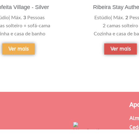
eita Village - Silver
Ribeira Stay Authe
údio| Máx.
3
Pessoas
Estúdio| Máx.
2
Pess
as solteiro + sofá-cama
2 camas solteiro
inha e casa de banho
Cozinha e casa de b
Ver mais
Ver mais
Ap
Alm
Ced
Mir