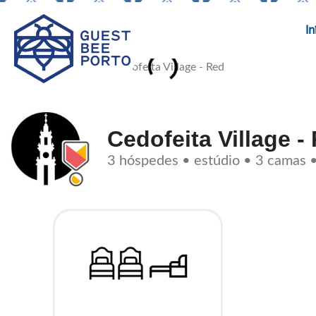
Skip
to
In
content
Cedofeita Village -
3 hóspedes • estúdio • 3 camas 