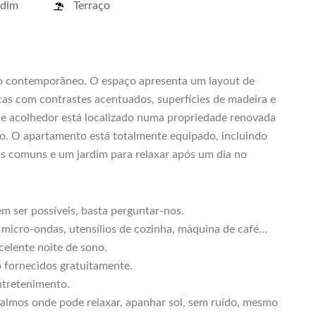
rdim
Terraço
to contemporâneo. O espaço apresenta um layout de
s com contrastes acentuados, superfícies de madeira e
 e acolhedor está localizado numa propriedade renovada
o. O apartamento está totalmente equipado, incluindo
s comuns e um jardim para relaxar após um dia no
r possíveis, basta perguntar-nos.
icro-ondas, utensílios de cozinha, máquina de café…
lente noite de sono.
fornecidos gratuitamente.
ntretenimento.
os onde pode relaxar, apanhar sol, sem ruído, mesmo