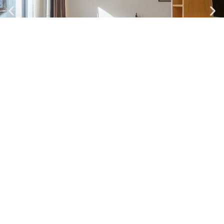
Northern Star - 2.0
Apartamento| Máx.
4
Pessoas
1 cama casal + 1 solteiro + 1 sofá-cama
Cozinha e casa de banho
Ver mais