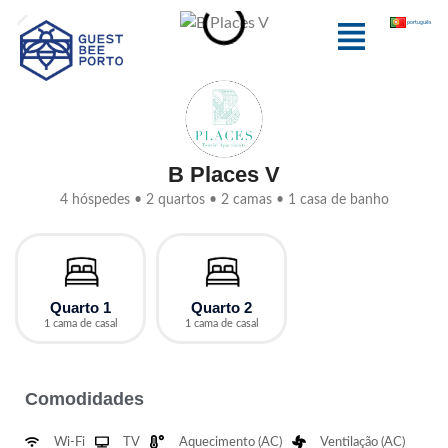
Skip
Menu
português
to
content
B Places V
4 hóspedes • 2 quartos • 2 camas • 1 casa de banho
Quarto 1
Quarto 2
1 cama de casal
1 cama de casal
Comodidades
Wi-Fi
TV
Aquecimento (AC)
Ventilação (AC)