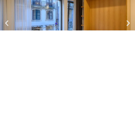
Northern Star - 1.1
Estúdio| Máx.
2
Pessoas
1 cama casal
Cozinha e casa de banho
Ver mais