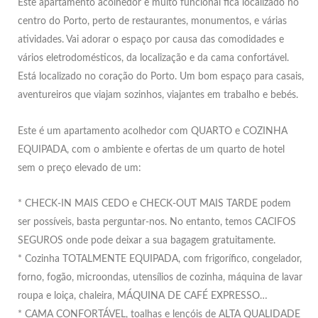
Este apartamento acolhedor e muito funcional fica localizado no
centro do Porto, perto de restaurantes, monumentos, e várias
atividades. Vai adorar o espaço por causa das comodidades e
vários eletrodomésticos, da localização e da cama confortável.
Está localizado no coração do Porto. Um bom espaço para casais,
aventureiros que viajam sozinhos, viajantes em trabalho e bebés.
Este é um apartamento acolhedor com QUARTO e COZINHA
EQUIPADA, com o ambiente e ofertas de um quarto de hotel
sem o preço elevado de um:
* CHECK-IN MAIS CEDO e CHECK-OUT MAIS TARDE podem
ser possíveis, basta perguntar-nos. No entanto, temos CACIFOS
SEGUROS onde pode deixar a sua bagagem gratuitamente.
* Cozinha TOTALMENTE EQUIPADA, com frigorífico, congelador,
forno, fogão, microondas, utensílios de cozinha, máquina de lavar
roupa e loiça, chaleira, MÁQUINA DE CAFÉ EXPRESSO…
* CAMA CONFORTÁVEL, toalhas e lençóis de ALTA QUALIDADE