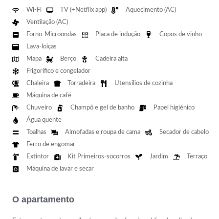
Wi-Fi
TV (+Netflix app)
Aquecimento (AC)
Ventilação (AC)
Forno-Microondas
Placa de indução
Copos de vinho
Lava-loiças
Mapa
Berço
Cadeira alta
Frigorífico e congelador
Chaleira
Torradeira
Utensílios de cozinha
Máquina de café
Chuveiro
Champô e gel de banho
Papel higiénico
Água quente
Toalhas
Almofadas e roupa de cama
Secador de cabelo
Ferro de engomar
Extintor
Kit Primeiros-socorros
Jardim
Terraço
Máquina de lavar e secar
O apartamento