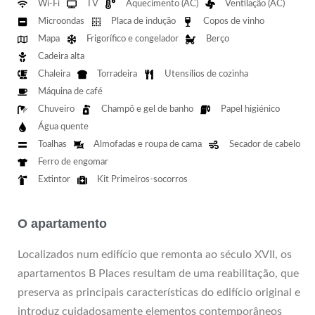
Wi-Fi
TV
Aquecimento (AC)
Ventilação (AC)
Microondas
Placa de indução
Copos de vinho
Mapa
Frigorífico e congelador
Berço
Cadeira alta
Chaleira
Torradeira
Utensílios de cozinha
Máquina de café
Chuveiro
Champô e gel de banho
Papel higiénico
Água quente
Toalhas
Almofadas e roupa de cama
Secador de cabelo
Ferro de engomar
Extintor
Kit Primeiros-socorros
O apartamento
Localizados num edifício que remonta ao século XVII, os
apartamentos B Places resultam de uma reabilitação, que
preserva as principais características do edifício original e
introduz cuidadosamente elementos contemporâneos