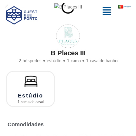
Skip
Menu
português
to
content
B Places III
2 hóspedes • estúdio • 1 cama • 1 casa de banho
Estúdio
1 cama de casal
Comodidades