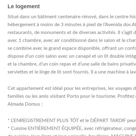
Le logement
Situé dans un bâtiment centenaire rénové, dans le centre h
hébergement à moins de 3 minutes à pied de l’Avenida dos Ali
restaurants, de monuments et de diverses activités. Il s’agi
avec 1 chambre, avec air conditionné dans le salon et le cha
se combine avec le grand espace disponible, offrant un conf
dispose d’un coin salon avec un canapé et un lit double intégr
et la chambre, d’un coin repas et d’une salle de bains privati
serviettes et le linge de lit sont fournis. Il a une machine à la
Cet appartement est idéal pour les entreprises, les voyages d’
familles ou les amis visitant Porto pour le tourisme. Profit
Almada Domus :
* L’ENREGISTREMENT PLUS TÔT et le DÉPART TARDIF peuvent 
* Cuisine ENTIÈREMENT ÉQUIPÉE, avec réfrigérateur, congéla