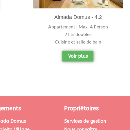
Almada Domus - 4.2
Appartement | Max.
4
Person
2 lits doubles
Cuisine et salle de bain
Voir plus
gements
Propriétaires
ada Domus
Services de gestion
ofeita Village
Nous connaître