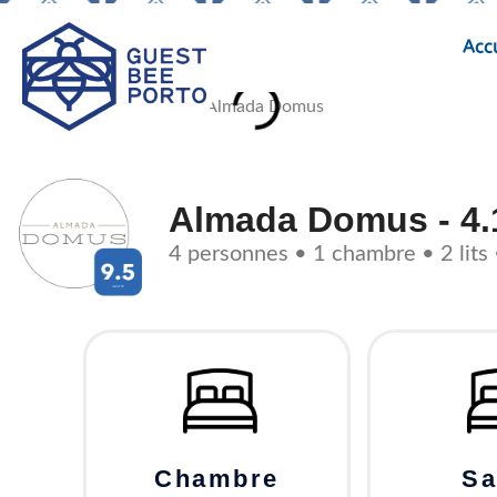
Aller
au
Acc
contenu
Almada Domus - 4.
4 personnes • 1 chambre • 2 lits 
Chambre
Sa