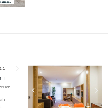
1.1
erson
bain