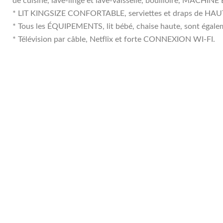
de cuisine, lave-linge et lave-vaisselle, bouilloire, MACHI
* LIT KINGSIZE CONFORTABLE, serviettes et draps de HAU
* Tous les ÉQUIPEMENTS, lit bébé, chaise haute, sont égale
* Télévision par câble, Netflix et forte CONNEXION WI-FI.