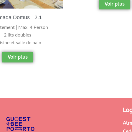
Voir plus
mada Domus - 2.1
tement | Max.
4
Person
2 lits doubles
sine et salle de bain
Voir plus
Lo
Alm
Ced