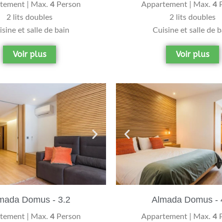
tement | Max.
4
Person
Appartement | Max.
4
P
2 lits doubles
2 lits doubles
sine et salle de bain
Cuisine et salle de 
Voir plus
Voir plus
mada Domus - 3.2
Almada Domus - 
tement | Max.
4
Person
Appartement | Max.
4
P