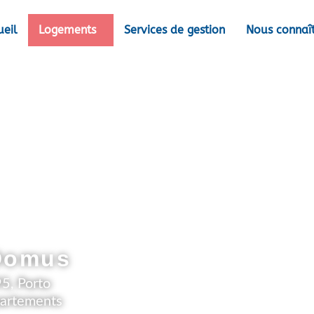
ueil
Logements
Services de gestion
Nous connaî
edofeita Vill
Domus
5, Porto
partements