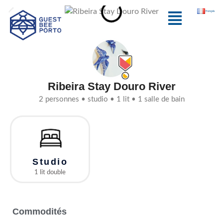
Aller
Menu
français
au
contenu
Ribeira Stay Douro River
2 personnes • studio • 1 lit • 1 salle de bain
Studio
1 lit double
Commodités