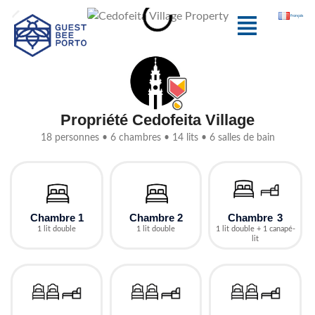
Aller
Menu
français
au
contenu
Propriété Cedofeita Village
18 personnes • 6 chambres • 14 lits • 6 salles de bain
Chambre 3
Chambre 2
Chambre 1
1 lit double + 1 canapé-
1 lit double
1 lit double
lit