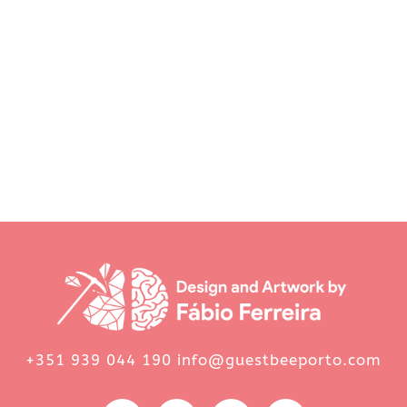
+351 939 044 190 info@guestbeeporto.com
F
I
E
W