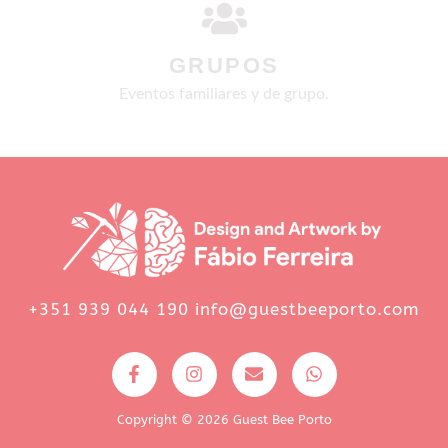
GRUPOS
Eventos familiares y de grupo.
+351 939 044 190 info@guestbeeporto.com
F
I
E
W
a
n
n
h
c
s
v
a
e
t
e
t
Copyright © 2026 Guest Bee Porto
b
a
l
s
o
g
o
a