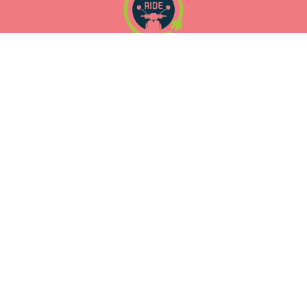
Alojamientos
Almada Domus
Cedofeita Village
Apartamentos Miragaia
Northern Star