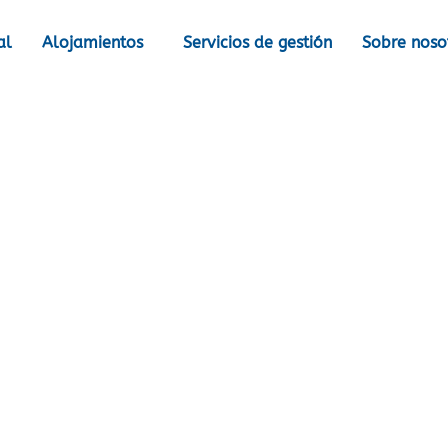
al
Alojamientos
Servicios de gestión
Sobre noso
Turismo
Apartamentos de vacaciones.​
edofeita Vill