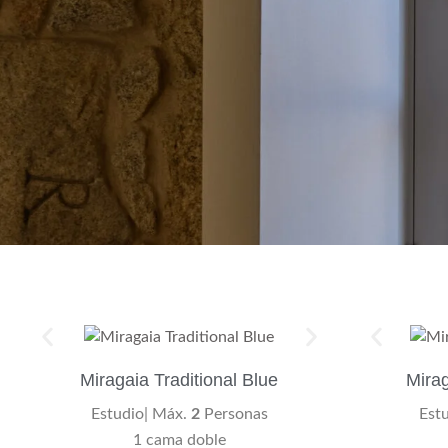
Miragaia Traditional Blue
Mirag
Estudio| Máx.
2
Personas
Est
1 cama doble